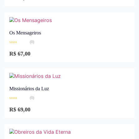
5
Os Mensageiros
(0)
Avaliação
0
R$
67,00
de
5
Missionários da Luz
(0)
Avaliação
0
R$
69,00
de
5