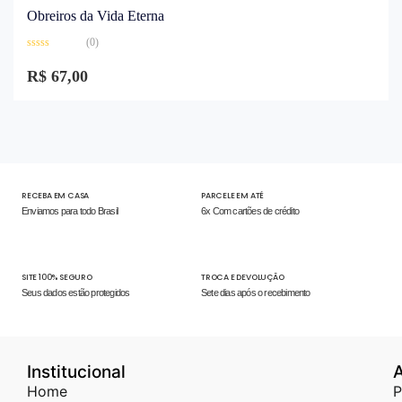
Obreiros da Vida Eterna
(0)
Avaliação
0
R$
67,00
de
5
RECEBA EM CASA
PARCELE EM ATÉ
Enviamos para todo Brasil
6x Com cartões de crédito
SITE 100% SEGURO
TROCA E DEVOLUÇÃO
Seus dados estão protegidos
Sete dias após o recebimento
Institucional
Home
P