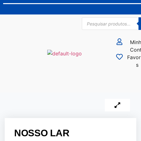
Min
Con
Favor
s
NOSSO LAR