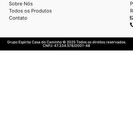
Sobre Nós
P
Todos os Produtos
R
Contato
Grupo Espirita Casa do Caminho © 2025 Todos os direitos reservados.
CNPJ: 47.334.578/0001-48