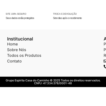
SITE 100% SEGURO
TROCA E DEVOLUÇÃO
Seus dados estão protegidos
Sete dias após o recebimento
Institucional
Home
P
Sobre Nós
P
Todos os Produtos
R
Contato
Grupo Espirita Casa do Caminho © 2025 Todos os direitos reservados.
CNPJ: 47.334.578/0001-48