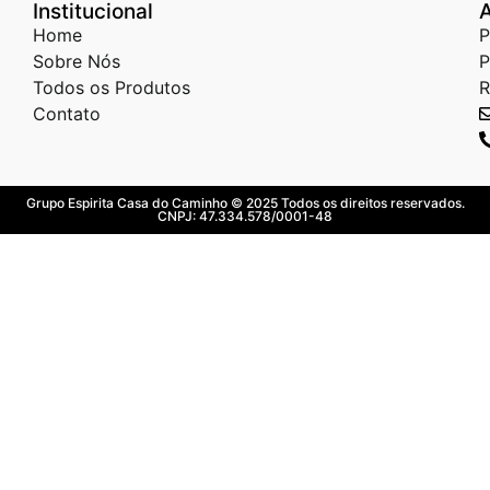
Institucional
Home
P
Sobre Nós
P
Todos os Produtos
R
Contato
Grupo Espirita Casa do Caminho © 2025 Todos os direitos reservados.
CNPJ: 47.334.578/0001-48