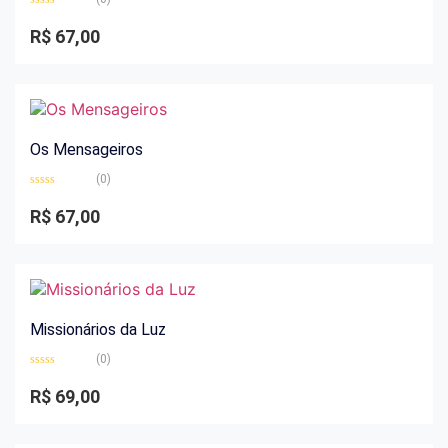
Avaliação
0
R$
67,00
de
5
Os Mensageiros
(0)
Avaliação
0
R$
67,00
de
5
Missionários da Luz
(0)
Avaliação
0
R$
69,00
de
5