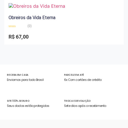
Obreiros da Vida Eterna
(0)
Avaliação
0
R$
67,00
de
5
RECEBA EM CASA
PARCELE EM ATÉ
Enviamos para todo Brasil
6x Com cartões de crédito
SITE 100% SEGURO
TROCA E DEVOLUÇÃO
Seus dados estão protegidos
Sete dias após o recebimento