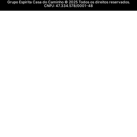
Grupo Espirita Casa do Caminho © 2025 Todos os direitos reservados.
CNPJ: 47.334.578/0001-48