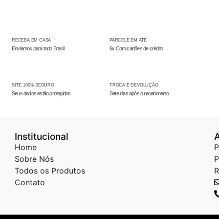
RECEBA EM CASA
PARCELE EM ATÉ
Enviamos para todo Brasil
6x Com cartões de crédito
SITE 100% SEGURO
TROCA E DEVOLUÇÃO
Seus dados estão protegidos
Sete dias após o recebimento
Institucional
Home
P
Sobre Nós
P
Todos os Produtos
R
Contato