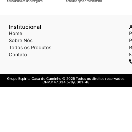
Seus dados estão protegidos
Sete dias após o recebimento
Institucional
Home
P
Sobre Nós
P
Todos os Produtos
R
Contato
Grupo Espirita Casa do Caminho © 2025 Todos os direitos reservados.
CNPJ: 47.334.578/0001-48