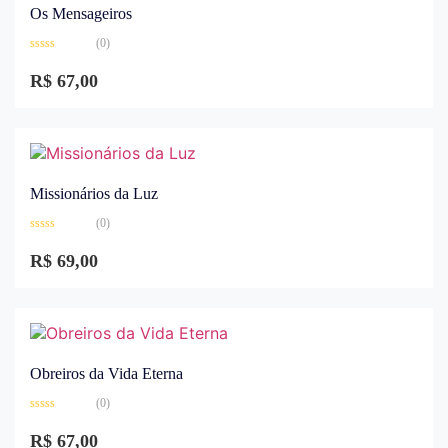
Os Mensageiros
(0)
Avaliação
0
R$
67,00
de
5
Missionários da Luz
(0)
Avaliação
0
R$
69,00
de
5
Obreiros da Vida Eterna
(0)
Avaliação
0
R$
67,00
de