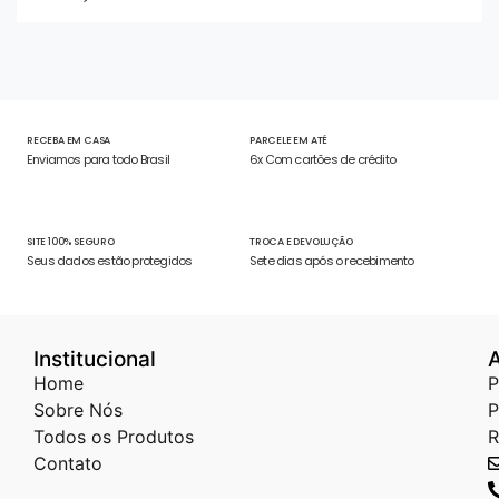
5
RECEBA EM CASA
PARCELE EM ATÉ
Enviamos para todo Brasil
6x Com cartões de crédito
SITE 100% SEGURO
TROCA E DEVOLUÇÃO
Seus dados estão protegidos
Sete dias após o recebimento
Institucional
Home
P
Sobre Nós
P
Todos os Produtos
R
Contato