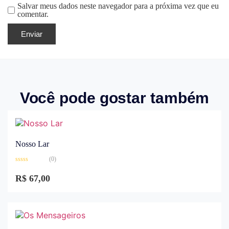
Salvar meus dados neste navegador para a próxima vez que eu
comentar.
Você pode gostar também
Nosso Lar
(0)
Avaliação
0
R$
67,00
de
5