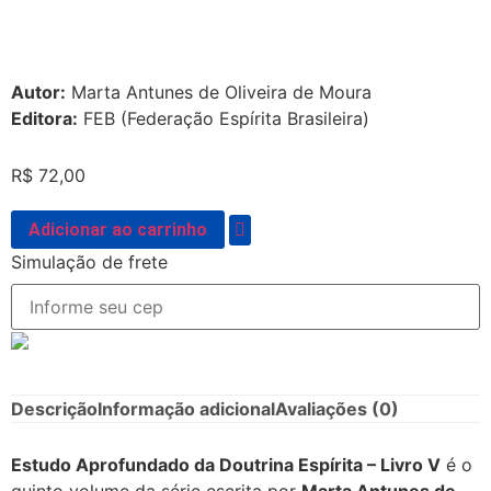
Autor:
Marta Antunes de Oliveira de Moura
Editora:
FEB (Federação Espírita Brasileira)
R$
72,00
Adicionar ao carrinho
Simulação de frete
Descrição
Informação adicional
Avaliações (0)
Estudo Aprofundado da Doutrina Espírita – Livro V
é o
quinto volume da série escrita por
Marta Antunes de