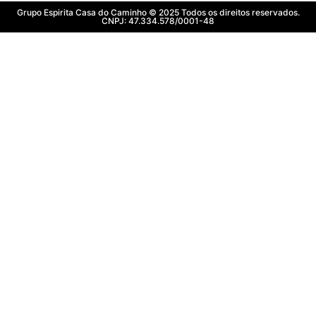
Grupo Espirita Casa do Caminho © 2025 Todos os direitos reservados.
CNPJ: 47.334.578/0001-48