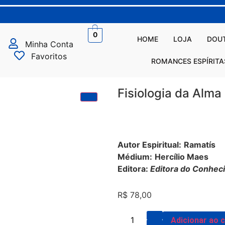
0
HOME
LOJA
DOUT
Minha Conta
Favoritos
ROMANCES ESPÍRITA
Fisiologia da Alma
Autor Espiritual:
Ramatís
Médium:
Hercílio Maes
Editora:
Editora do Conhec
R$
78,00
Adicionar ao 