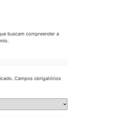
os que buscam compreender a
nio.
icado.
Campos obrigatórios