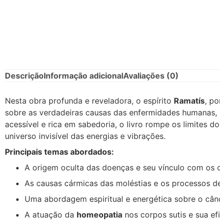
Descrição
Informação adicional
Avaliações (0)
Nesta obra profunda e reveladora, o espírito
Ramatís
, p
sobre as verdadeiras causas das enfermidades humanas, 
acessível e rica em sabedoria, o livro rompe os limites 
universo invisível das energias e vibrações.
Principais temas abordados:
A origem oculta das doenças e seu vínculo com os c
As causas cármicas das moléstias e os processos de
Uma abordagem espiritual e energética sobre o cânce
A atuação da
homeopatia
nos corpos sutis e sua ef