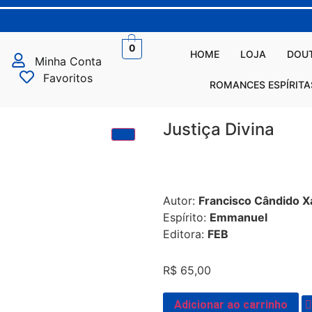
0
HOME
LOJA
DOUT
Minha Conta
Favoritos
ROMANCES ESPÍRITA
Justiça Divina
Autor:
Francisco Cândido Xa
Espírito:
Emmanuel
Editora:
FEB
R$
65,00
Adicionar ao carrinho