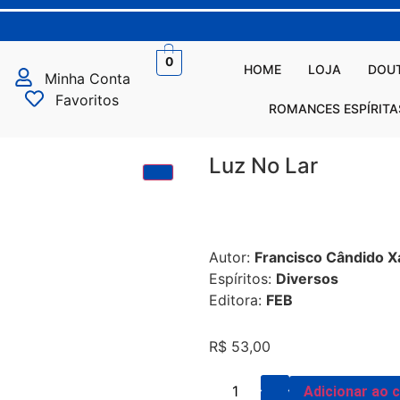
0
HOME
LOJA
DOUT
Minha Conta
Favoritos
ROMANCES ESPÍRITA
Luz No Lar
Autor:
Francisco Cândido Xa
Espíritos:
Diversos
Editora:
FEB
R$
53,00
Adicionar ao 