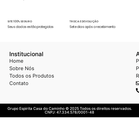
SITE 100% SEGURO
TROCA E DEVOLUÇÃO
Seus dados estão protegidos
Sete dias após o recebimento
Institucional
Home
P
Sobre Nós
P
Todos os Produtos
R
Contato
Grupo Espirita Casa do Caminho © 2025 Todos os direitos reservados.
CNPJ: 47.334.578/0001-48