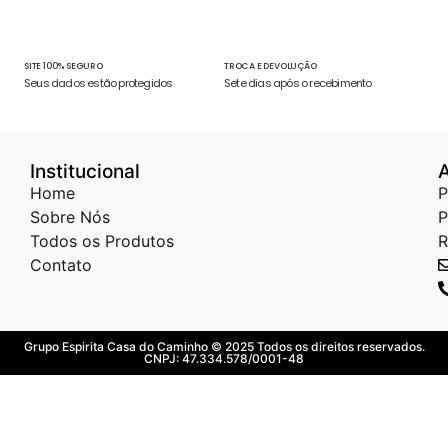
SITE 100% SEGURO
TROCA E DEVOLUÇÃO
Seus dados estão protegidos
Sete dias após o recebimento
Institucional
Home
P
Sobre Nós
P
Todos os Produtos
R
Contato
Grupo Espirita Casa do Caminho © 2025 Todos os direitos reservados.
CNPJ: 47.334.578/0001-48