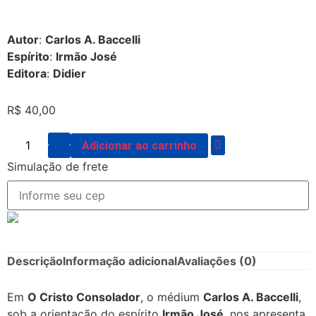
Autor
:
Carlos A. Baccelli
Espírito
:
Irmão José
Editora
:
Didier
R$
40,00
Adicionar ao carrinho
Simulação de frete
Descrição
Informação adicional
Avaliações (0)
Em
O Cristo Consolador
, o médium
Carlos A. Baccelli
,
sob a orientação do espírito
Irmão José
, nos apresenta