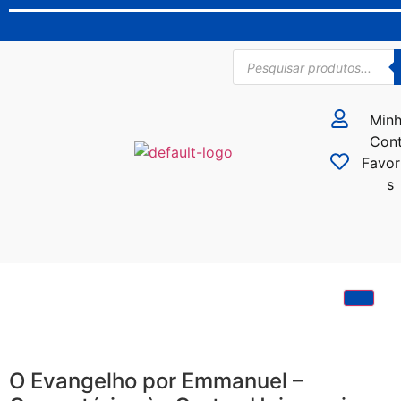
Min
Con
Favor
s
O Evangelho por Emmanuel –