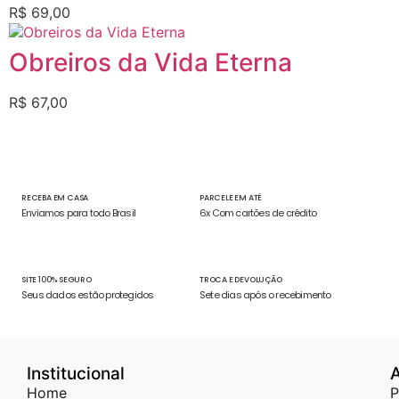
R$
69,00
Obreiros da Vida Eterna
R$
67,00
RECEBA EM CASA
PARCELE EM ATÉ
Enviamos para todo Brasil
6x Com cartões de crédito
SITE 100% SEGURO
TROCA E DEVOLUÇÃO
Seus dados estão protegidos
Sete dias após o recebimento
Institucional
Home
P