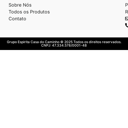
Sobre Nós
P
Todos os Produtos
R
Contato
Grupo Espirita Casa do Caminho © 2025 Todos os direitos reservados.
CNPJ: 47.334.578/0001-48