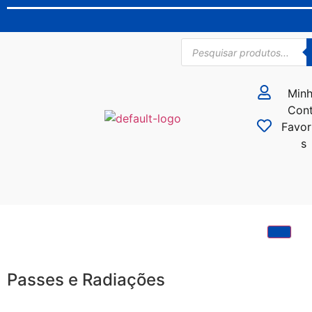
Min
Con
Favor
s
Passes e Radiações