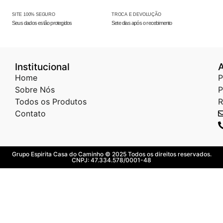
SITE 100% SEGURO
TROCA E DEVOLUÇÃO
Seus dados estão protegidos
Sete dias após o recebimento
Institucional
Home
P
Sobre Nós
P
Todos os Produtos
R
Contato
Grupo Espirita Casa do Caminho © 2025 Todos os direitos reservados.
CNPJ: 47.334.578/0001-48