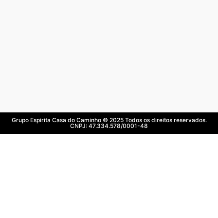
Grupo Espirita Casa do Caminho © 2025 Todos os direitos reservados.
CNPJ: 47.334.578/0001-48