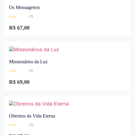
Os Mensageiros
(0)
Avaliação
0
R$
67,00
de
5
Missionários da Luz
(0)
Avaliação
0
R$
69,00
de
5
Obreiros da Vida Eterna
(0)
Avaliação
0