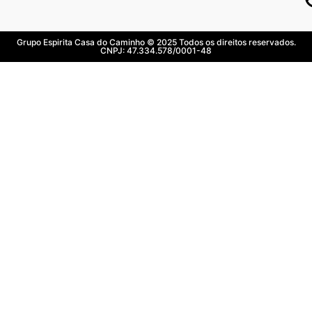
Grupo Espirita Casa do Caminho © 2025 Todos os direitos reservados.
CNPJ: 47.334.578/0001-48