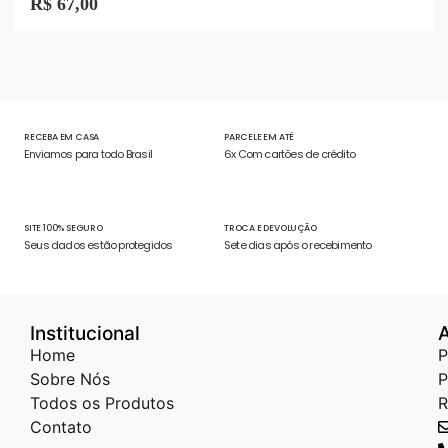
R$
67,00
de
5
RECEBA EM CASA
PARCELE EM ATÉ
Enviamos para todo Brasil
6x Com cartões de crédito
SITE 100% SEGURO
TROCA E DEVOLUÇÃO
Seus dados estão protegidos
Sete dias após o recebimento
Institucional
Home
P
Sobre Nós
P
Todos os Produtos
R
Contato