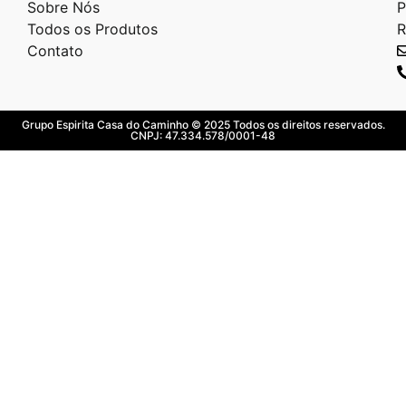
Sobre Nós
P
Todos os Produtos
R
Contato
Grupo Espirita Casa do Caminho © 2025 Todos os direitos reservados.
CNPJ: 47.334.578/0001-48