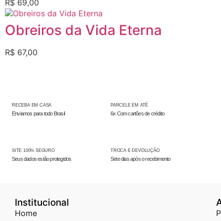
R$
69,00
Obreiros da Vida Eterna
R$
67,00
RECEBA EM CASA
PARCELE EM ATÉ
Enviamos para todo Brasil
6x Com cartões de crédito
SITE 100% SEGURO
TROCA E DEVOLUÇÃO
Seus dados estão protegidos
Sete dias após o recebimento
Institucional
Home
P