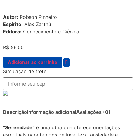
Autor:
Robson Pinheiro
Espírito:
Alex Zarthú
Editora:
Conhecimento e Ciência
R$
56,00
Adicionar ao carrinho
Simulação de frete
Descrição
Informação adicional
Avaliações (0)
“Serenidade”
é uma obra que oferece orientações
espirituais para tempos de incerteza, ansiedade e