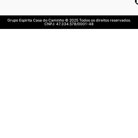
Grupo Espirita Casa do Caminho © 2025 Todos os direitos reservados.
CNPJ: 47.334.578/0001-48