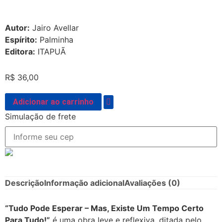
Autor:
Jairo Avellar
Espírito:
Palminha
Editora:
ITAPUÃ
R$
36,00
Adicionar ao carrinho
Simulação de frete
Descrição
Informação adicional
Avaliações (0)
“Tudo Pode Esperar – Mas, Existe Um Tempo Certo
Para Tudo!”
é uma obra leve e reflexiva, ditada pelo