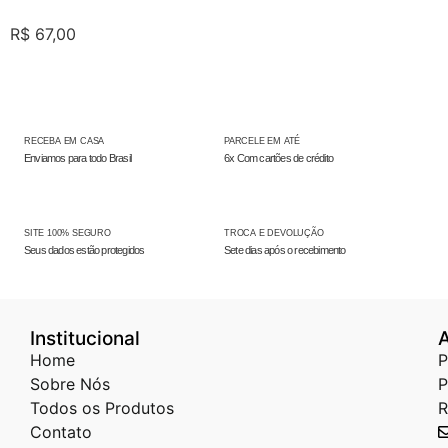
R$
67,00
RECEBA EM CASA
PARCELE EM ATÉ
Enviamos para todo Brasil
6x Com cartões de crédito
SITE 100% SEGURO
TROCA E DEVOLUÇÃO
Seus dados estão protegidos
Sete dias após o recebimento
Institucional
Home
P
Sobre Nós
P
Todos os Produtos
R
Contato